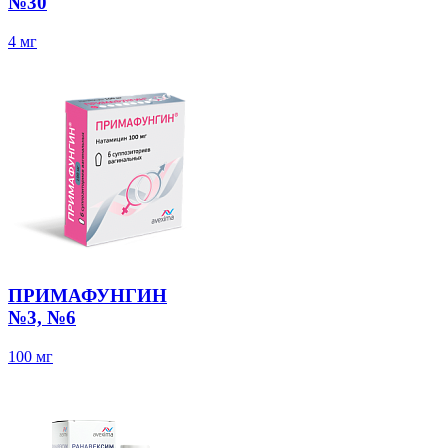
№30
4 мг
ПРИМАФУНГИН
№3, №6
100 мг