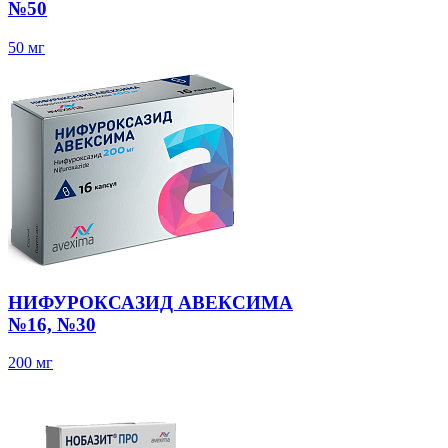
№50
50 мг
НИФУРОКСАЗИД АВЕКСИМА
№16, №30
200 мг