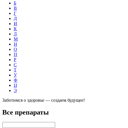
Б
В
Г
Д
И
К
Л
М
Н
О
П
Р
С
Т
У
Ф
Ц
Э
Заботимся о здоровье — создаем будущее!
Все препараты