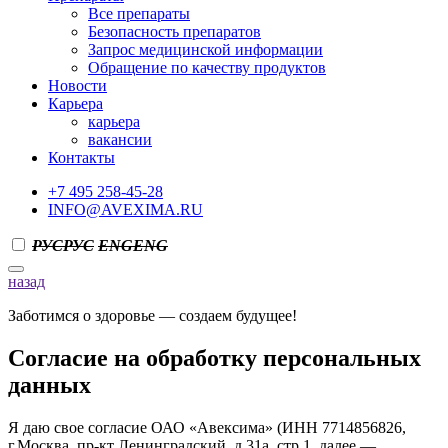
Все препараты
Безопасность препаратов
Запрос медицинской информации
Обращение по качеству продуктов
Новости
Карьера
карьера
вакансии
Контакты
+7 495 258-45-28
INFO@AVEXIMA.RU
РУС
РУС
ENG
ENG
назад
Заботимся о здоровье — создаем будущее!
Согласие на обработку персональных
данных
Я даю свое согласие ОАО «Авексима» (ИНН 7714856826,
г.Москва, пр-кт Ленинградский, д.31а, стр.1, далее —