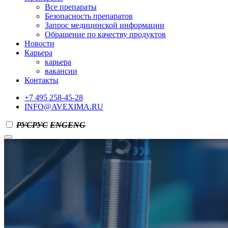
Все препараты
Безопасность препаратов
Запрос медицинской информации
Обращение по качеству продуктов
Новости
Карьера
карьера
вакансии
Контакты
+7 495 258-45-28
INFO@AVEXIMA.RU
РУС
РУС
ENG
ENG