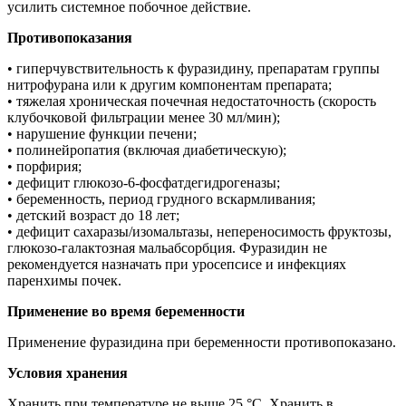
усилить системное побочное действие.
Противопоказания
• гиперчувствительность к фуразидину, препаратам группы
нитрофурана или к другим компонентам препарата;
• тяжелая хроническая почечная недостаточность (скорость
клубочковой фильтрации менее 30 мл/мин);
• нарушение функции печени;
• полинейропатия (включая диабетическую);
• порфирия;
• дефицит глюкозо-6-фосфатдегидрогеназы;
• беременность, период грудного вскармливания;
• детский возраст до 18 лет;
• дефицит сахаразы/изомальтазы, непереносимость фруктозы,
глюкозо-галактозная мальабсорбция. Фуразидин не
рекомендуется назначать при уросепсисе и инфекциях
паренхимы почек.
Применение во время беременности
Применение фуразидина при беременности противопоказано.
Условия хранения
Хранить при температуре не выше 25 °С. Хранить в