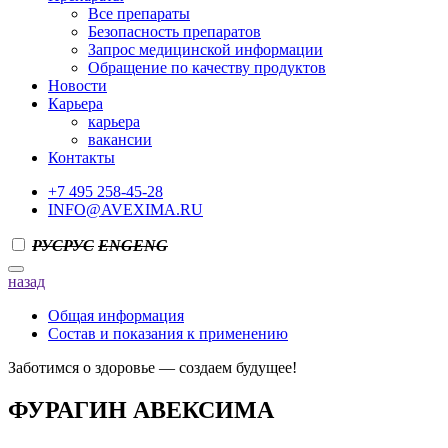
Все препараты
Безопасность препаратов
Запрос медицинской информации
Обращение по качеству продуктов
Новости
Карьера
карьера
вакансии
Контакты
+7 495 258-45-28
INFO@AVEXIMA.RU
РУС
РУС
ENG
ENG
назад
Общая информация
Состав и показания к применению
Заботимся о здоровье — создаем будущее!
ФУРАГИН АВЕКСИМА