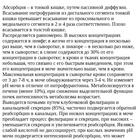
Абсорбция – в тонкой кишке, путем пассивной диффузии.
Всасывание нитрофуранов из дистального сегмента тонкой
кишки превышает всасывание из проксимального и
медиального сегмента в 2 и 4 раза соответственно. Плохо
всасывается в толстой кишке.
Распределяется равномерно. В высоких концентрациях
содержится в лимфе; в желчи его концентрация в несколько
раз выше, чем в сыворотке, в ликворе – в несколько раз ниже,
чем в сыворотке; в слюне содержится до 30% от его
концентрации в сыворотке; в крови и тканях концентрация
небольшая, что связано с его быстрым выведением, при этом
его концентрация в моче значительно выше, чем в крови.
Максимальная концентрация в сыворотке крови сохраняется
от 3 до 7-8 ч, в моче обнаруживается через 3-4 ч. Не изменяет
рН мочи в отличие от нитрофурантоина. Метаболизируется в
печени (менее 10%), при снижении выделительной функции
почек интенсивность метаболизма возрастает.
Выводится почками путем клубочковой фильтрации и
канальцевой секреции (85%), частично подвергается обратной
реабсорбции в канальцах. При низких концентрациях в моче
преобладает процесс фильтрации и секреции, при высоких –
уменьшается секреция и увеличивается реабсорбция. Являясь
слабой кислотой не диссоциирует, при кислых значениях рН
мочи подвергается интенсивной реабсорбции, что может