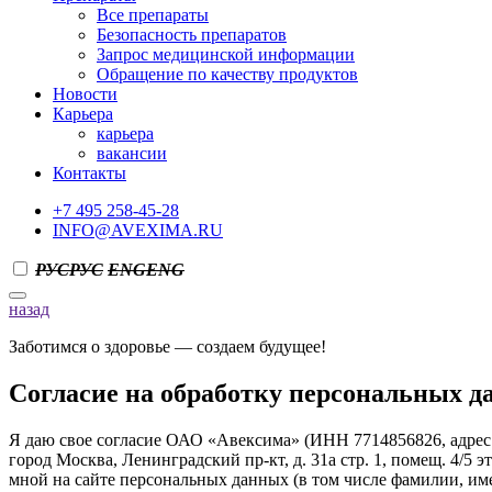
Все препараты
Безопасность препаратов
Запрос медицинской информации
Обращение по качеству продуктов
Новости
Карьера
карьера
вакансии
Контакты
+7 495 258-45-28
INFO@AVEXIMA.RU
РУС
РУС
ENG
ENG
назад
Заботимся о здоровье — создаем будущее!
Согласие на обработку персональных 
Я даю свое согласие ОАО «Авексима» (ИНН 7714856826, адрес
город Москва, Ленинградский пр-кт, д. 31а стр. 1, помещ. 4/
мной на сайте персональных данных (в том числе фамилии, име