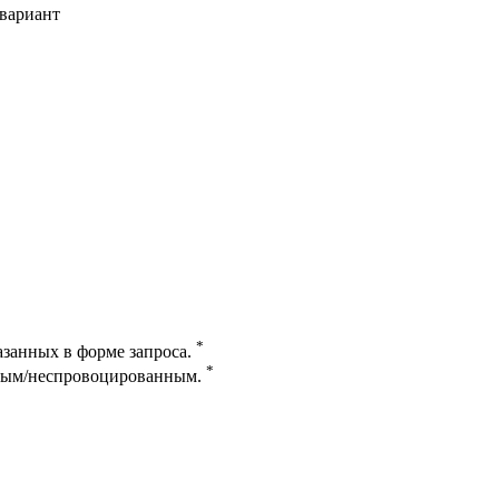
вариант
*
казанных в форме запроса.
*
нным/неспровоцированным.