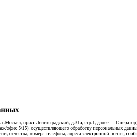
данных
: г.Москва, пр-кт Ленинградский, д.31а, стр.1, далее — Опер
5 этаж/офис 5/15), осуществляющего обработку персональных дан
ни, отчества, номера телефона, адреса электронной почты, сооб