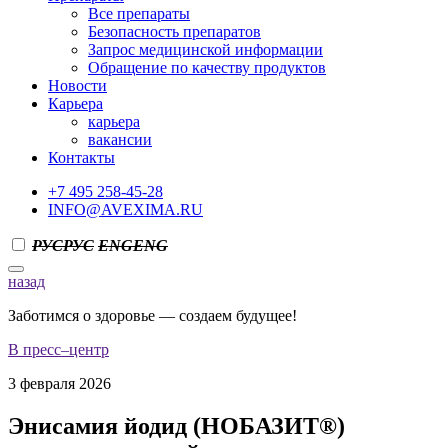
Все препараты
Безопасность препаратов
Запрос медицинской информации
Обращение по качеству продуктов
Новости
Карьера
карьера
вакансии
Контакты
+7 495 258-45-28
INFO@AVEXIMA.RU
РУС
РУС
ENG
ENG
назад
Заботимся о здоровье — создаем будущее!
В пресс–центр
3 февраля 2026
Энисамия йодид (НОБАЗИТ®)