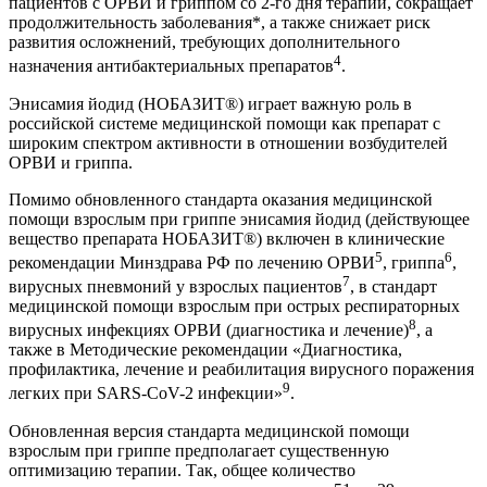
пациентов с ОРВИ и гриппом со 2-го дня терапии, сокращает
продолжительность заболевания*, а также снижает риск
развития осложнений, требующих дополнительного
4
назначения антибактериальных препаратов
.
Энисамия йодид (НОБАЗИТ®) играет важную роль в
российской системе медицинской помощи как препарат с
широким спектром активности в отношении возбудителей
ОРВИ и гриппа.
Помимо обновленного стандарта оказания медицинской
помощи взрослым при гриппе энисамия йодид (действующее
вещество препарата НОБАЗИТ®) включен в клинические
5
6
рекомендации Минздрава РФ по лечению ОРВИ
, гриппа
,
7
вирусных пневмоний у взрослых пациентов
, в стандарт
медицинской помощи взрослым при острых респираторных
8
вирусных инфекциях ОРВИ (диагностика и лечение)
, а
также в Методические рекомендации «Диагностика,
профилактика, лечение и реабилитация вирусного поражения
9
легких при SARS-CоV-2 инфекции»
.
Обновленная версия стандарта медицинской помощи
взрослым при гриппе предполагает существенную
оптимизацию терапии. Так, общее количество