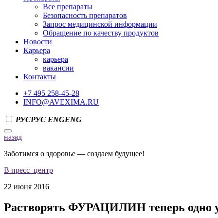
Все препараты
Безопасность препаратов
Запрос медицинской информации
Обращение по качеству продуктов
Новости
Карьера
карьера
вакансии
Контакты
+7 495 258-45-28
INFO@AVEXIMA.RU
РУС
РУС
ENG
ENG
назад
Заботимся о здоровье — создаем будущее!
В пресс–центр
22 июня 2016
Растворять ФУРАЦИЛИН теперь одно у