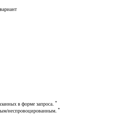
вариант
*
казанных в форме запроса.
*
нным/неспровоцированным.