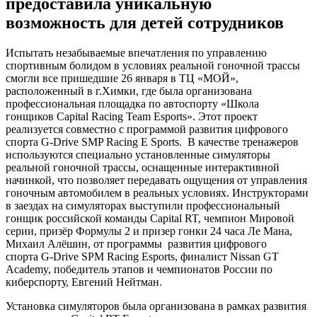
предоставила уникальную
возможность для детей сотрудников
Испытать незабываемые впечатления по управлению
спортивным болидом в условиях реальной гоночной трассы
смогли все пришедшие 26 января в ТЦ «МОЙ»,
расположенный в г.Химки, где была организована
профессиональная площадка по автоспорту «Школа
гонщиков Capital Racing Team Esports». Этот проект
реализуется совместно с программой развития цифрового
спорта G-Drive SMP Racing E Sports. В качестве тренажеров
используются специально установленные симуляторы
реальной гоночной трассы, оснащенные интерактивной
начинкой, что позволяет передавать ощущения от управления
гоночным автомобилем в реальных условиях. Инструкторами
в заездах на симуляторах выступили профессиональный
гонщик российской команды Capital RT, чемпион Мировой
серии, призёр Формулы 2 и призер гонки 24 часа Ле Мана,
Михаил Алёшин, от программы развития цифрового
спорта G-Drive SPM Racing Esports, финалист Nissan GT
Academy, победитель этапов и чемпионатов России по
киберспорту, Евгений Нейтман.
Установка симуляторов была организована в рамках развития